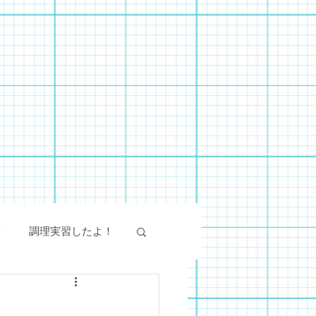
会
調理実習したよ！
絵画教室
SST