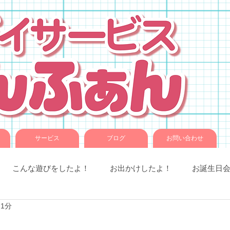
サービス
ブログ
お問い合わせ
こんな遊びをしたよ！
お出かけしたよ！
お誕生日
 1分
室での様子
お知らせです。
ことば音楽
コグトレ