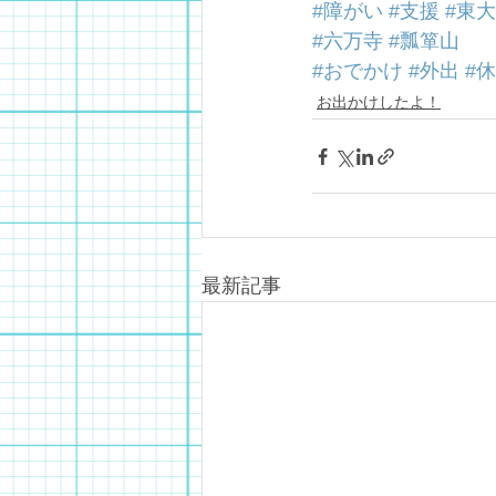
#障がい
#支援
#東
#六万寺
#瓢箪山
#おでかけ
#外出
#
お出かけしたよ！
最新記事