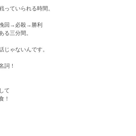
戦っていられる時間。
挽回→必殺→勝利
ある三分間。
話じゃないんです。
名詞！
して
食！