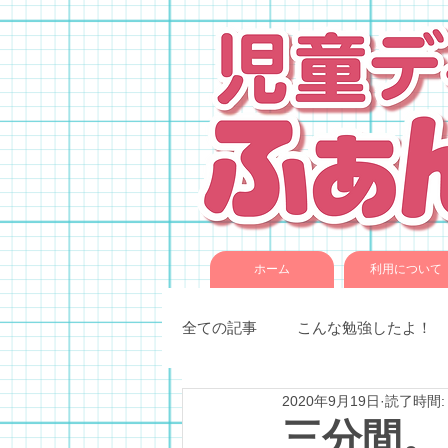
ホーム
利用について
全ての記事
こんな勉強したよ！
2020年9月19日
読了時間:
季節催事・イベント
各種教
三分間。