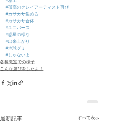
#粘土
#孤高のクレイアーティスト再び
#カサカサ集める
#カサカサ合体
#ユニバース
#惑星の様な
#出来上がり
#地球グミ
#じゃないよ
各種教室での様子
こんな遊びをしたよ！
すべて表示
最新記事