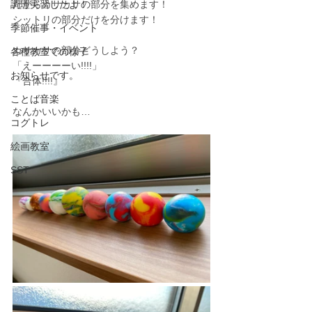
調理実習したよ！
だからカサカサの部分を集めます！
シットリの部分だけを分けます！
季節催事・イベント
カサカサの部分どうしよう？
各種教室での様子
「えーーーーい!!!!」
お知らせです。
『合体!!!!』
ことば音楽
なんかいいかも…
コグトレ
絵画教室
SST