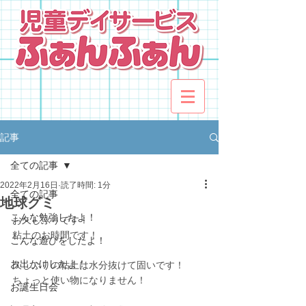
記事
全ての記事
2022年2月16日
読了時間: 1分
全ての記事
地球グミ
こんな勉強したよ！
お久しぶりです！
粘土のお時間です！
こんな遊びをしたよ！
お出かけしたよ！
久しぶりの粘土は水分抜けて固いです！
ちょっと使い物になりません！
お誕生日会