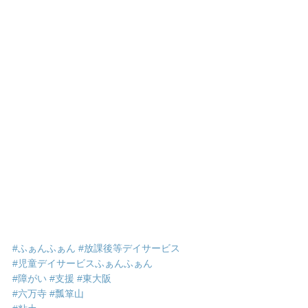
#ふぁんふぁん
#放課後等デイサービス
#児童デイサービスふぁんふぁん
#障がい
#支援
#東大阪
#六万寺
#瓢箪山