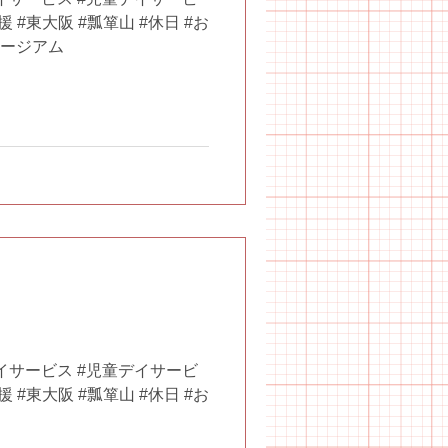
 #東大阪 #瓢箪山 #休日 #お
ュージアム
イサービス #児童デイサービ
 #東大阪 #瓢箪山 #休日 #お