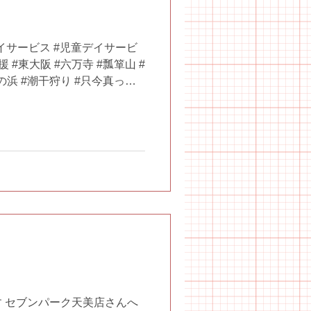
イサービス #児童デイサービ
 #東大阪 #六万寺 #瓢箪山 #
色の浜 #潮干狩り #只今真っ最
は広いな大きいな
 セブンパーク天美店さんへ