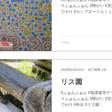
スふぁんふぁん #障がい #支援
でかけ #カップヌードルミ
2024年10月12日
読了時間: 1分
リス園
#ふぁんふぁん #放課後等デ
スふぁんふぁん #障がい #支援
でかけ #外出 #リス園