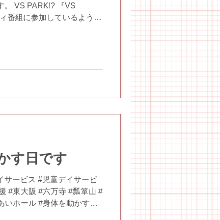
 VS PARK!? 『VS
ティ番組に参加しているような
盛沢山の“ヤバすぎ”スポーツ
施設です。...
かす日です
イサービス #児童デイサービ
 #東大阪 #六万寺 #瓢箪山 #
れあいホール #身体を動かす日
が続きます #ここはとっても