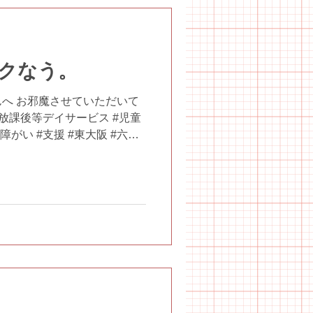
クなう。
へ お邪魔させていただいて
#放課後等デイサービス #児童
がい #支援 #東大阪 #六万
 #休日 #てんとう虫パーク #カ