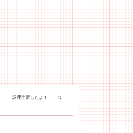
会
調理実習したよ！
絵画教室
SST