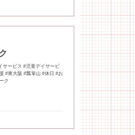
ク
イサービス #児童デイサービ
 #東大阪 #瓢箪山 #休日 #お
パーク