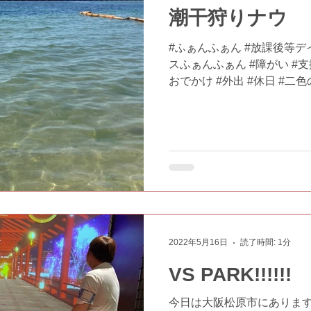
潮干狩りナウ
#ふぁんふぁん #放課後等デ
スふぁんふぁん #障がい #支援
おでかけ #外出 #休日 #二
中 #現場から近況報告 #海
2022年5月16日
読了時間: 1分
VS PARK!!!!!!
今日は大阪松原市にあります