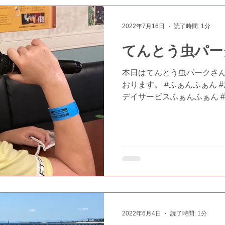
2022年7月16日
読了時間: 1分
てんとう虫パー
本日はてんとう虫パークさん
おります。 #ふぁんふぁん 
デイサービスふぁんふぁん #障
寺 #瓢箪山 #おでかけ #外出
ラオケ
2022年6月4日
読了時間: 1分