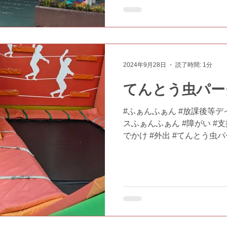
2024年9月28日
読了時間: 1分
てんとう虫パー
#ふぁんふぁん #放課後等デ
スふぁんふぁん #障がい #支援
でかけ #外出 #てんとう虫