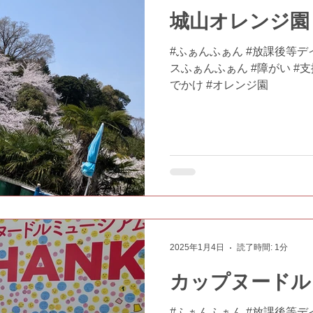
城山オレンジ園
#ふぁんふぁん #放課後等デ
スふぁんふぁん #障がい #支援
でかけ #オレンジ園
2025年1月4日
読了時間: 1分
カップヌードル
#ふぁんふぁん #放課後等デ