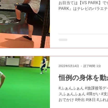
お目当ては【VS PARK】です。
PARK』はテレビのバラエ
体験ができる､ エンタメ要素
を集めた バラエティスポーツ
2022年5月14日
読了時間: 1分
恒例の身体を動
#ふぁんふぁん #放課後等デ
スふぁんふぁん #障がい #支援
おでかけ #外出 #休日 #ふ
#運動不足解消 #既に暑い日