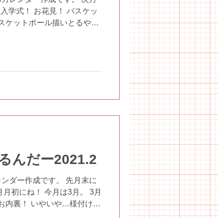
 入学式！ お花見！ バスケッ
バスケットボール描いとるやつ
課後等デイサービス #児童デイ
#支援 #東大阪...
んだー2021.2
ンダー作成です。 先月末に
月初にね！ 今月は3月。 3月
！お内裏！ いやいや…様付け
桃！ 桜！ 桜って来月の4月じ