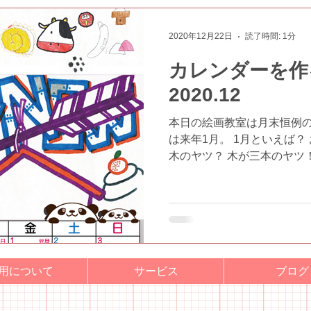
2020年12月22日
読了時間: 1分
カレンダーを作
2020.12
本日の絵画教室は月末恒例の
は来年1月。 1月といえば？
木のヤツ？ 木が三本のヤツ！
ぁん #放課後等デイサービス
ぁん #障がい #支援 #東大阪 #
用について
サービス
ブログ