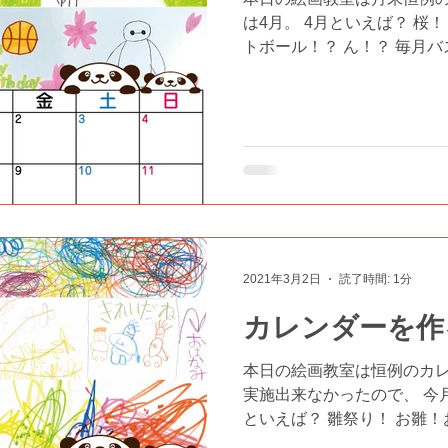
は4月。 4月といえば？ 桜！
トボール！？ ん！？ 毎月
おる！ #ふぁんふぁん #放
サービスふぁんふぁん #障がい 
2021年3月2日
読了時間: 1分
カレンダーを作る
本日の絵画教室は恒例のカレ
実施出来なかったので、 今月
といえば？ 雛祭り！ お雛
て！ お雛様にお内裏様ね… 