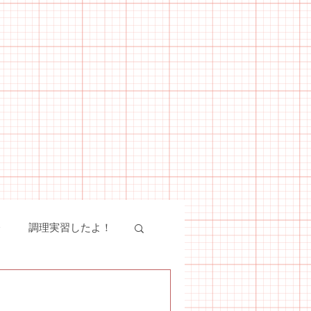
会
調理実習したよ！
絵画教室
SST