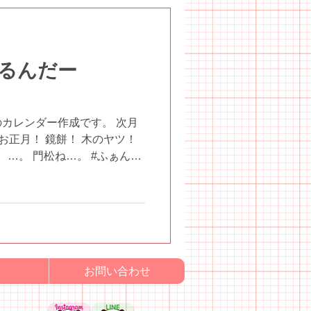
るんだー
カレンダー作成です。 次月
 お正月！ 鏡餅！ 木のヤツ！
 …。 門松ね…。 #ふぁんふ
 #児童デイサービスふぁんふ
六万寺...
お問い合わせ