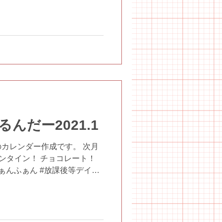
課後等デイサービス...
んだー2021.1
カレンダー作成です。 次月
レンタイン！ チョコレート！
ふぁんふぁん #放課後等デイサ
んふぁん #障がい #支援 #
教室...