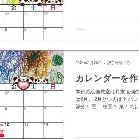
ゃない？ #ふぁんふぁん #放
2021年1月26日
読了時間: 1分
カレンダーを作る
本日の絵画教室は月末恒例の
は2月。 2月といえば？ バ
節分！ 豆！ 枝豆？ 鬼！ #
ービス #児童デイサービスふぁ
東大阪 #六万寺 #瓢箪山 #絵画