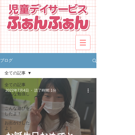
ブログ
全ての記事
全ての記事
2022年7月4日
読了時間: 1分
こんな勉強し
たよ！
こんな遊びを
したよ！
お出かけした
よ！