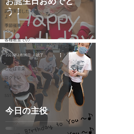
お誕生日おめでと
お誕生日会
う！
調理実習した
よ！
季節催事・イ
ベント
各種教室での
様子
お知らせで
2022年3月16日
読了時間: 1分
す。
ことば音楽
コグトレ
絵画教室
SST
今日の主役