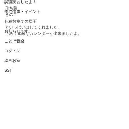
調理実習したよ！
紅葉
落ち葉
季節催事・イベント
きのこ
各種教室での様子
といっぱい出してくれました。
お知らせです。
さあ！素敵なカレンダーが出来ましたよ。
ことば音楽
コグトレ
絵画教室
SST