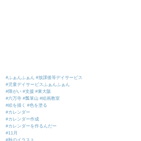
#ふぁんふぁん
#放課後等デイサービス
#児童デイサービスふぁんふぁん
#障がい
#支援
#東大阪
#六万寺
#瓢箪山
#絵画教室
#絵を描く
#色を塗る
#カレンダー
#カレンダー作成
#カレンダーを作るんだー
#11月
#秋のイラスト