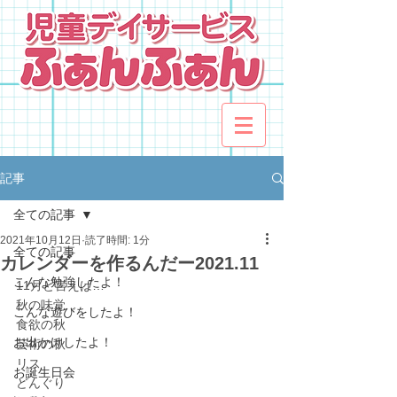
記事
全ての記事
2021年10月12日
読了時間: 1分
全ての記事
カレンダーを作るんだー2021.11
こんな勉強したよ！
11月と言えば…
秋の味覚
こんな遊びをしたよ！
食欲の秋
お出かけしたよ！
芸術の秋
リス
お誕生日会
どんぐり