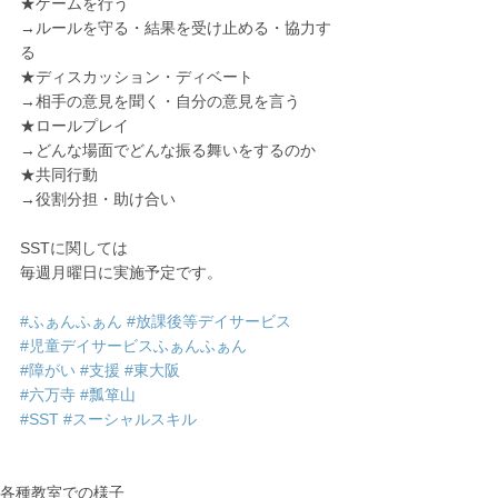
★ゲームを行う
→ルールを守る・結果を受け止める・協力す
る
★ディスカッション・ディベート
→相手の意見を聞く・自分の意見を言う
★ロールプレイ
→どんな場面でどんな振る舞いをするのか
★共同行動
→役割分担・助け合い
SSTに関しては
毎週月曜日に実施予定です。
#ふぁんふぁん
#放課後等デイサービス
#児童デイサービスふぁんふぁん
#障がい
#支援
#東大阪
#六万寺
#瓢箪山
#SST
#スーシャルスキル
各種教室での様子