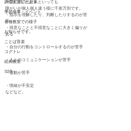
調理実習したよ！
一口にSSTの対象といっても
障がいが個人個人違う様に千差万別です。
季節催事・イベント
・指示を理解したり、判断したりするのが苦
手
各種教室での様子
・得意なことと不得意なことに大きく偏りが
お知らせです。
ある
ことば音楽
・自分の行動をコントロールするのが苦手
コグトレ
・人とのコミュニケーションが苦手
絵画教室
SST
・運動が苦手
・情緒が不安定
などなど。