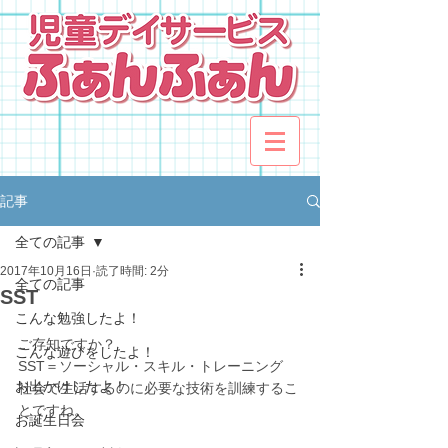
記事
全ての記事
2017年10月16日
読了時間: 2分
全ての記事
SST
こんな勉強したよ！
ご存知ですか？
こんな遊びをしたよ！
SST＝ソーシャル・スキル・トレーニング
お出かけしたよ！
社会で生活するのに必要な技術を訓練するこ
とですね。
お誕生日会