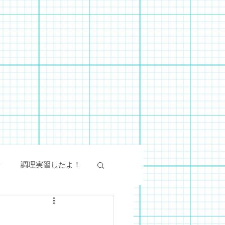
会
調理実習したよ！
絵画教室
SST