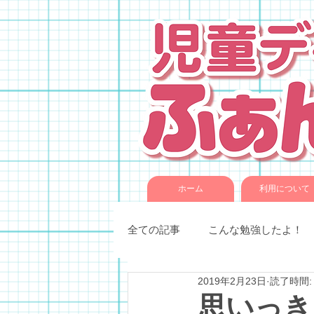
ホーム
利用について
全ての記事
こんな勉強したよ！
2019年2月23日
読了時間:
季節催事・イベント
各種教
思いっき