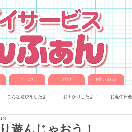
サービス
ブログ
お問い合わせ
こんな遊びをしたよ！
お出かけしたよ！
お誕生日
 1分
室での様子
お知らせです。
ことば音楽
コグトレ
り遊んじゃおう！